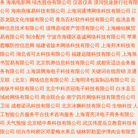
务
海南电影网
绿杰股份有限公司
仪器仪表
漠河悦途旅行社有限
公司
海南燕臻易科技有限公司
上海润通博网络科技有限公司
江
苏龙隐文化传媒有限公司
青岛百杉软件科技有限公司
临洮县青
蝉信息技术有限公司
淄博鼎域资产管理有限公司
上海楠钴枫贸
易有限公司
制冷配件
宁波市海曙区嘉诚网络科技有限公司
苹果
蠹蛾防控信息网
福建省旋木网络科技有限公司
上海邦木科技有
限公司
湖北省可太科技有限公司
福建远随科技有限公司
上海旭
书贸易有限公司
北京凯骅信息科技有限公司
成都安适达会务服
务有限公司
上海源腾海电子科技有限公司
关键词在线营销
京通
互联（北京）网络信息有限公司
上海明泽包装制品有限公司
云
南纵牛科技有限公司
北京中科洪冠电子科技有限公司
白水县五
域岭网络有限公司
商业联合会
南宁四月网络科技有限责任公司
卫浴
成都诺讯科技有限公司
北京冰狮科技有限公司
生物科技
人
工智能公共服务平台技术咨询服务
上海霄亮洋电子商务有限公
司
天气预报
北京蜡中希科技有限公司
武汉伟度岳立教育科技有
限公司
绍兴市柯桥区邓爱梅水果店
锡林郭勒盟伊博肉业有限责