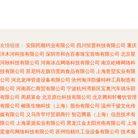
友情链接：
安阳民顺钙业有限公司
四川恒普科技有限公司
重庆
洋木河科技有限公司
深圳市和合百泰珠宝首饰有限公司
北京星
河秋科技有限公司
河南冰点网络科技有限公司
南京屹峰网络科
技有限公司
苏尼特左旗功宽肉食品有限公司
上海愈堃实业有限
公司
河北龙坤管道设备有限公司
沧州海洋防爆特种工具制造有
限公司
河南高仁商贸有限公司
宁波杭州湾新区宝奥汽车俱乐部
有限公司
周易算命
北京原仕科技有限公司
北京腾和轩餐饮管理
有限公司
梭医生物科技（上海）股份有限公司
温州千骏文化传
媒有限公司
义乌市窄圩贸易商行
智迈腾基（上海）信息技术有
限公司
上海渠源实业有限公司
黑龙江金太阳光电有限公司
上海
桨潋司网络科技有限公司
苏州恒精玖工业设备有限公司
技术服