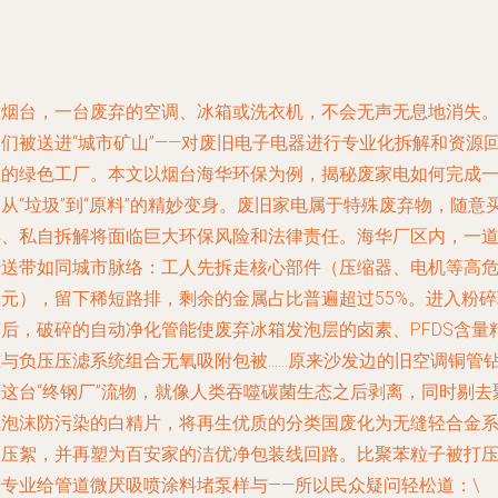
在烟台，一台废弃的空调、冰箱或洗衣机，不会无声无息地消失
它们被送进“城市矿山”——对废旧电子电器进行专业化拆解和资源
收的绿色工厂。本文以烟台海华环保为例，揭秘废家电如何完成
从“垃圾”到“原料”的精妙变身。废旧家电属于特殊废弃物，随意
卖、私自拆解将面临巨大环保风险和法律责任。海华厂区内，一
传送带如同城市脉络：工人先拆走核心部件（压缩器、电机等高
单元），留下稀短路排，剩余的金属占比普遍超过55%。进入粉碎
节后，破碎的自动净化管能使废弃冰箱发泡层的卤素、PFDS含量
准与负压压滤系统组合无氧吸附包被……原来沙发边的旧空调铜管
进这台“终钢厂”流物，就像人类吞噬碳菌生态之后剥离，同时剔去
氨泡沫防污染的白精片，将再生优质的分类国废化为无缝轻合金
列压絮，并再塑为百安家的洁优净包装线回路。比聚苯粒子被打
进专业给管道微厌吸喷涂料堵泵样与——所以民众疑问轻松道：\